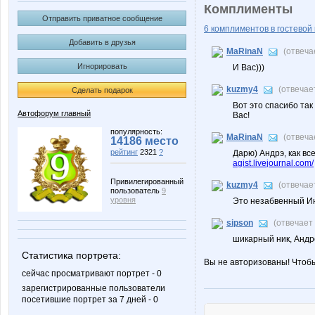
Комплименты
Отправить приватное сообщение
6 комплиментов в гостевой 
Добавить в друзья
MaRinaN
(отвеча
Игнорировать
И Вас)))
kuzmy4
(отвечае
Сделать подарок
Вот это спасибо та
Автофорум главный
Вас!
популярность:
MaRinaN
(отвеча
14186 место
рейтинг
2321
?
Дарю) Андрэ, как вс
agist.livejournal.com/
Привилегированный
kuzmy4
(отвечае
пользователь
9
уровня
Это незабвенный Инт
sipson
(отвечает
шикарный ник, Андре
Статистика портрета:
Вы не авторизованы! Чтоб
сейчас просматривают портрет - 0
зарегистрированные пользователи
посетившие портрет за 7 дней - 0