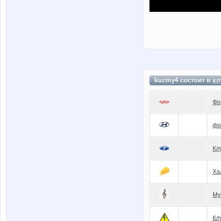
kuzmy4 состоит в
кл
Фо
фо
Кл
Ха
Му
Кл